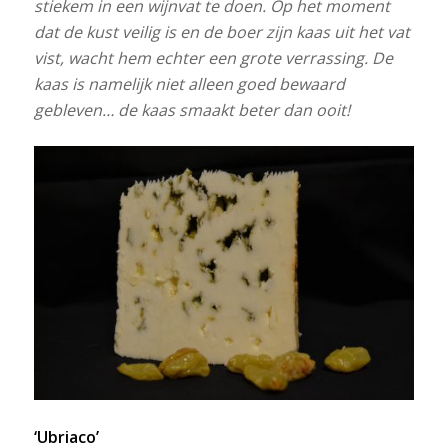
stiekem in een wijnvat te doen. Op het moment
dat de kust veilig is en de boer zijn kaas uit het vat
vist, wacht hem echter een grote verrassing. De
kaas is namelijk niet alleen goed bewaard
gebleven… de kaas smaakt beter dan ooit!
‘Ubriaco’