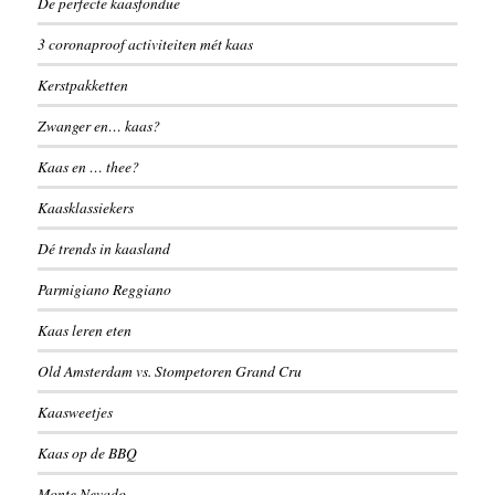
De perfecte kaasfondue
3 coronaproof activiteiten mét kaas
Kerstpakketten
Zwanger en… kaas?
Kaas en … thee?
Kaasklassiekers
Dé trends in kaasland
Parmigiano Reggiano
Kaas leren eten
Old Amsterdam vs. Stompetoren Grand Cru
Kaasweetjes
Kaas op de BBQ
Monte Nevado