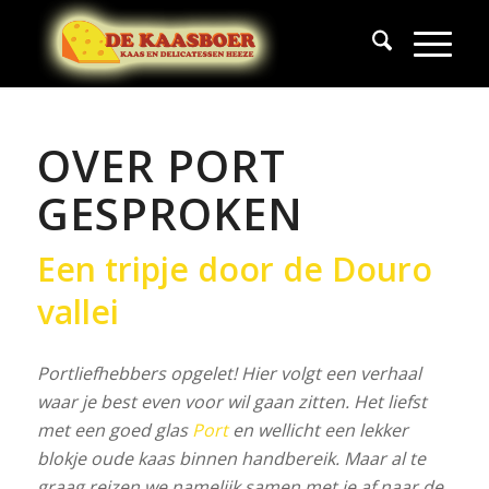
OVER PORT
GESPROKEN
Een tripje door de Douro
vallei
Portliefhebbers opgelet! Hier volgt een verhaal
waar je best even voor wil gaan zitten. Het liefst
met een goed glas
Port
en wellicht een lekker
blokje oude kaas binnen handbereik. Maar al te
graag reizen we namelijk samen met je af naar de