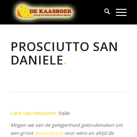
PROSCIUTTO SAN
DANIELE
.
Land van herkomst:
Italië
Mogen we van de gelegenheid gebruikmaken om
een groot
misverstand
voor eens en altijd de