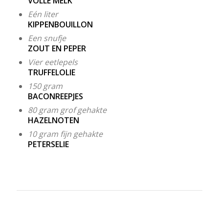
VOLLE MELK
Eén liter
KIPPENBOUILLON
Een snufje
ZOUT EN PEPER
Vier eetlepels
TRUFFELOLIE
150 gram
BACONREEPJES
80 gram grof gehakte
HAZELNOTEN
10 gram fijn gehakte
PETERSELIE